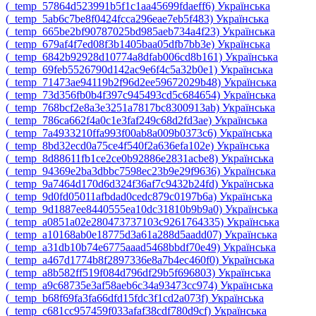
‎(_temp_57864d523991b5f1c1aa45699fdaeff6)‎
Українська
‎(_temp_5ab6c7be8f0424fcca296eae7eb5f483)‎
Українська
‎(_temp_665be2bf90787025bd985aeb734a4f23)‎
Українська
‎(_temp_679af4f7ed08f3b1405baa05dfb7bb3e)‎
Українська
‎(_temp_6842b92928d10774a8dfab006cd8b161)‎
Українська
‎(_temp_69feb5526790d142ac9e6f4c5a32b0e1)‎
Українська
‎(_temp_71473ae94119b2f96d2ee59672029b48)‎
Українська
‎(_temp_73d356fb0b4f397c945493cd5c684654)‎
Українська
‎(_temp_768bcf2e8a3e3251a7817bc8300913ab)‎
Українська
‎(_temp_786ca662f4a0c1e3faf249c68d2fd3ae)‎
Українська
‎(_temp_7a4933210ffa993f00ab8a009b0373c6)‎
Українська
‎(_temp_8bd32ecd0a75ce4f540f2a636efa102e)‎
Українська
‎(_temp_8d88611fb1ce2ce0b92886e2831acbe8)‎
Українська
‎(_temp_94369e2ba3dbbc7598ec23b9e29f9636)‎
Українська
‎(_temp_9a7464d170d6d324f36af7c9432b24fd)‎
Українська
‎(_temp_9d0fd05011afbdad0cedc879c0197b6a)‎
Українська
‎(_temp_9d1887ee8440555ea10dc31810b9b9a0)‎
Українська
‎(_temp_a0851a02e280473737103c9261764335)‎
Українська
‎(_temp_a10168ab0e18775d3a61a288d5aadd07)‎
Українська
‎(_temp_a31db10b74e6775aaad5468bbdf70e49)‎
Українська
‎(_temp_a467d1774b8f2897336e8a7b4ec460f0)‎
Українська
‎(_temp_a8b582ff519f084d796df29b5f696803)‎
Українська
‎(_temp_a9c68735e3af58aeb6c34a93473cc974)‎
Українська
‎(_temp_b68f69fa3fa66dfd15fdc3f1cd2a073f)‎
Українська
‎(_temp_c681cc957459f033afaf38cdf780d9cf)‎
Українська